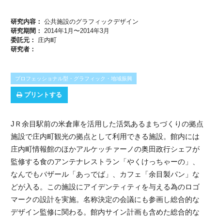
研究内容：
公共施設のグラフィックデザイン
研究期間：
2014年1月〜2014年3月
委託元：
庄内町
研究者：
プロフェッショナル型・グラフィック・地域振興
プリントする
JＲ余目駅前の米倉庫を活用した活気あるまちづくりの拠点
施設で庄内町観光の拠点として利用できる施設。館内には
庄内町情報館のほかアルケッチァーノの奥田政行シェフが
監修する食のアンテナレストラン「やくけっちゃーの」、
なんでもバザール「あっでば」、カフェ「余目製パン」な
どが入る。この施設にアイデンティティを与える為のロゴ
マークの設計を実施。名称決定の会議にも参画し総合的な
デザイン監修に関わる。館内サイン計画も含めた総合的な